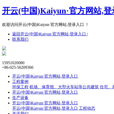
开云(中国)Kaiyun·官方网站,
欢迎访问开云(中国)Kaiyun·官方网站,登录入口 ！
返回开云(中国)Kaiyun·官方网站,登录入口 |
联系我们
15951020080
+86-025-56209366
开云(中国)Kaiyun·官方网站,登录入口
工程案例
环保工程
机场、体育馆、大型火车站等公共建筑
住宅、
开云(中国)Kaiyun·官方网站,登录入口
生产设备
开云(中国)Kaiyun·官方网站,登录入口
开云(中国)Kaiyun·官方网站,登录入口
工程动态
关于我们