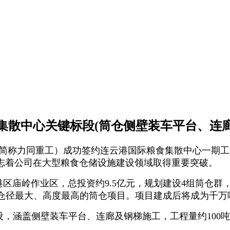
散中心关键标段(筒仓侧壁装车平台、连廊
（以下简称力同重工）成功签约连云港国际粮食集散中心一期工程
志着公司在大型粮食仓储设施建设领域取得重要突破。
庙岭作业区，总投资约9.5亿元，规划建设4组筒仓群，包
省内仓径最大、高度最高的筒仓项目。项目建成后将成为千
配套建设，涵盖侧壁装车平台、连廊及钢梯施工，工程量约1