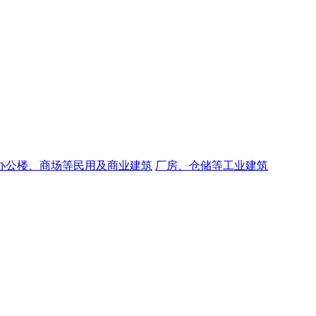
办公楼、商场等民用及商业建筑
厂房、仓储等工业建筑