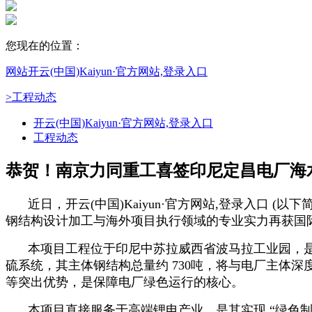
您现在的位置：
网站开云(中国)Kaiyun·官方网站,登录入口
>工程动态
开云(中国)Kaiyun·官方网站,登录入口
工程动态
恭贺！南京力同重工喜签印尼定昌电厂海
近日，开云(中国)Kaiyun·官方网站,登录入口
钢结构设计加工与海外项目执行领域的专业实力再获国
本项目工程位于印尼中苏拉威西省波马拉工业园，是
硫系统，其主体钢结构总量约 730吨，将与电厂主体
等突出优势，是保障电厂绿色运行的核心。
本项目直接服务于高端锂电产业，是其实现 “绿色