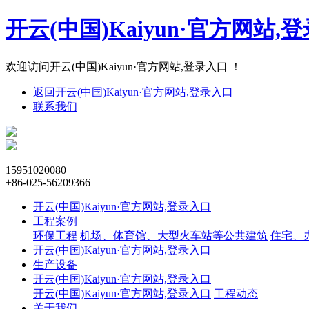
开云(中国)Kaiyun·官方网站,
欢迎访问开云(中国)Kaiyun·官方网站,登录入口 ！
返回开云(中国)Kaiyun·官方网站,登录入口 |
联系我们
15951020080
+86-025-56209366
开云(中国)Kaiyun·官方网站,登录入口
工程案例
环保工程
机场、体育馆、大型火车站等公共建筑
住宅、
开云(中国)Kaiyun·官方网站,登录入口
生产设备
开云(中国)Kaiyun·官方网站,登录入口
开云(中国)Kaiyun·官方网站,登录入口
工程动态
关于我们