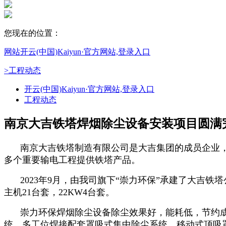
您现在的位置：
网站开云(中国)Kaiyun·官方网站,登录入口
>工程动态
开云(中国)Kaiyun·官方网站,登录入口
工程动态
南京大吉铁塔焊烟除尘设备安装项目圆满
南京大吉铁塔制造有限公司是大吉集团的成员企业，
多个重要输电工程提供铁塔产品。
2023年9月，由我司旗下“崇力环保”承建了大吉铁
主机21台套，22KW4台套。
崇力环保焊烟除尘设备除尘效果好，能耗低，节约
统、多工位焊接配套罩吸式集中除尘系统、移动式顶吸