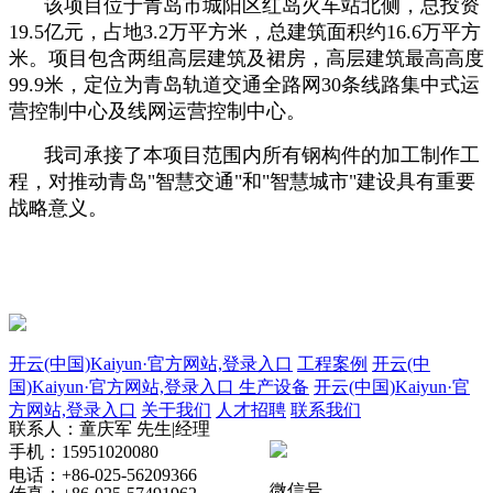
该项目位于青岛市城阳区红岛火车站北侧，总投资
19.5亿元，占地3.2万平方米，总建筑面积约16.6万平方
米。
项目包含两组高层建筑及裙房，高层建筑最高高度
99.9米，定位为青岛轨道交通全路网30条线路集中式运
营控制中心及线网运营控制中心。
我司承接了本项目范围内所有钢构件的加工制作工
程，对推动青岛"智慧交通"和"智慧城市"建设具有重要
战略意义。
开云(中国)Kaiyun·官方网站,登录入口
工程案例
开云(中
国)Kaiyun·官方网站,登录入口
生产设备
开云(中国)Kaiyun·官
方网站,登录入口
关于我们
人才招聘
联系我们
联系人：童庆军 先生|经理
手机：15951020080
电话：+86-025-56209366
微信号